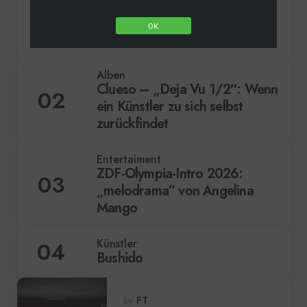
01
Indie-Pop-Sänger mit der
Bariton-Stimme und dem Isar-
OK
Herz
Alben
Clueso – „Deja Vu 1/2″: Wenn
02
ein Künstler zu sich selbst
zurückfindet
Entertaiment
ZDF-Olympia-Intro 2026:
03
„melodrama“ von Angelina
Mango
Künstler
04
Bushido
Posted
by
FT