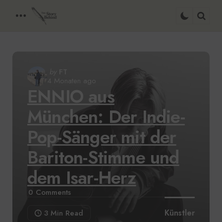
Menu
Sear
Posted
by
FT
4 Monaten ago
by
ENNIO aus
München: Der Indie-
Pop-Sänger mit der
Bariton-Stimme und
dem Isar-Herz
0
Comments
Künstler
3 Min
Read