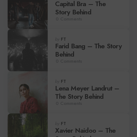
by
Capital Bra – The
Story Behind
0
Comments
Posted
by
FT
by
Farid Bang – The Story
Behind
0
Comments
Posted
by
FT
by
Lena Meyer Landrut –
The Story Behind
0
Comments
Posted
by
FT
by
Xavier Naidoo – The