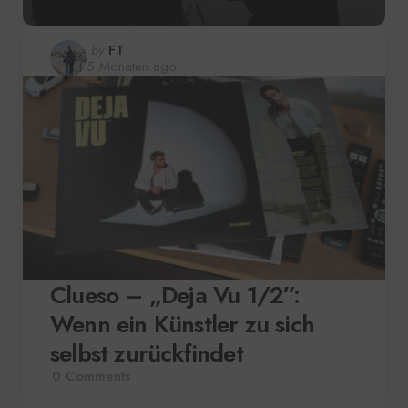
Posted
by
FT
5 Monaten ago
by
Clueso – „Deja Vu 1/2″:
Wenn ein Künstler zu sich
selbst zurückfindet
0
Comments