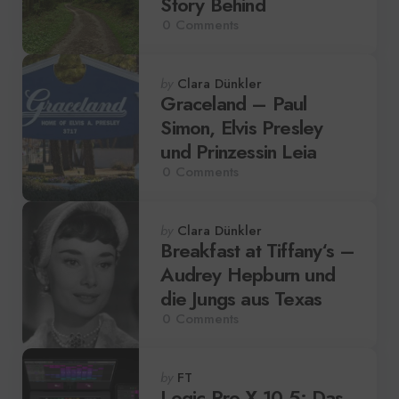
Story Behind
0
Comments
Posted
by
Clara Dünkler
by
Graceland – Paul
Simon, Elvis Presley
und Prinzessin Leia
0
Comments
Posted
by
Clara Dünkler
by
Breakfast at Tiffany‘s –
Audrey Hepburn und
die Jungs aus Texas
0
Comments
Posted
by
FT
by
Logic Pro X 10.5: Das