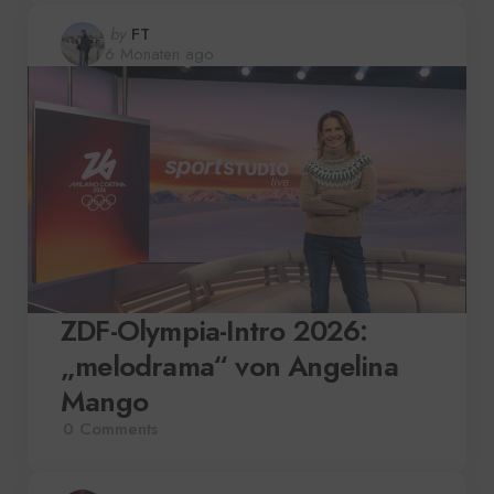
Posted
by
FT
6 Monaten ago
by
ZDF-Olympia-Intro 2026:
„melodrama“ von Angelina
Mango
0
Comments