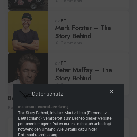
0
Comments
Posted
by
FT
by
Mark Forster – The
Story Behind
0
Comments
Posted
by
FT
by
Peter Maffay – The
Story Behind
0
Comments
Datenschutz
Beliebt
Impressum
|
Datenschutzerklärung
Beliebt diese Woche
The Story Behind, Inhaber: Moritz Hess (Firmensitz:
Deutschland), verarbeitet zum Betrieb dieser Website
personenbezogene Daten nur im technisch unbedingt
Künstler
notwendigen Umfang. Alle Details dazu in der
ENNIO aus München: Der
Datenschutzerklärung.