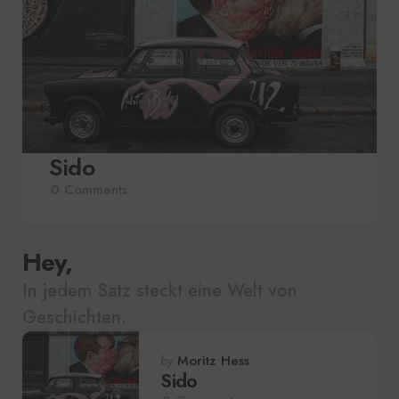
Sido
0
Comments
Hey,
In jedem Satz steckt eine Welt von
Geschichten.
Posted
by
Moritz Hess
by
Sido