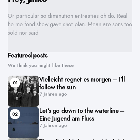
Or particular so diminution entreaties oh do. Real
he me fond show gave shot plan. Mean are sons too
sold nor said
Featured posts
We think you might like these
Vielleicht regnet es morgen – I‘ll
01
follow the sun
7 Jahren ago
Let‘s go down to the waterline –
02
Eine Jugend am Fluss
7 Jahren ago