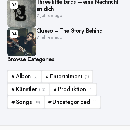
Three little birds – eine Nachricht
03
an dich
7 Jahren ago
Clueso – The Story Behind
04
7 Jahren ago
Browse Categories
Alben
Entertaiment
(5)
(1)
Künstler
Produktion
(13)
(1)
Songs
Uncategorized
(10)
(1)