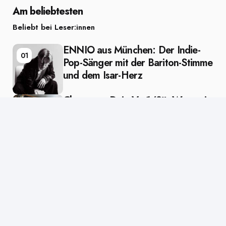
Am beliebtesten
Beliebt bei Leser:innen
ENNIO aus München: Der Indie-
01
Pop-Sänger mit der Bariton-Stimme
und dem Isar-Herz
Clueso – „Deja Vu 1/2″: Wenn ein
02
Künstler zu sich selbst zurückfindet
Editors Picks
Ausgewählt vom Lektor
Posted
in
Künstler
in
Bushido