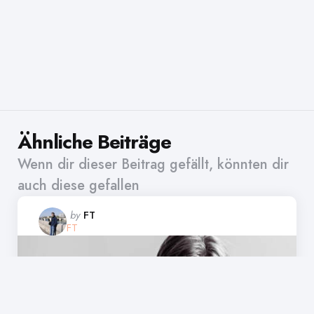
Ähnliche Beiträge
Wenn dir dieser Beitrag gefällt, könnten dir
auch diese gefallen
Posted
by
FT
FT
by