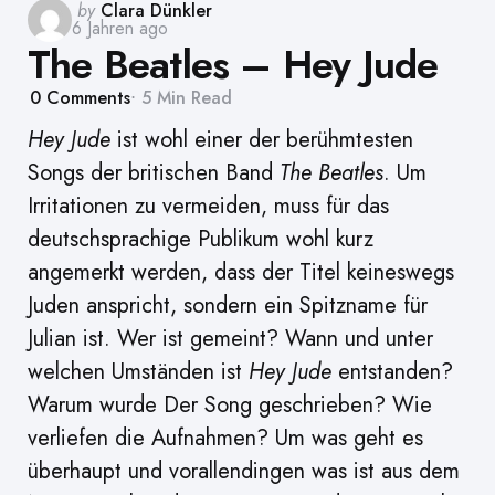
Posted
by
Clara Dünkler
6 Jahren ago
by
The Beatles – Hey Jude
0
Comments
5 Min
Read
Hey Jude
ist wohl einer der berühmtesten
Songs der britischen Band
The Beatles
. Um
Irritationen zu vermeiden, muss für das
deutschsprachige Publikum wohl kurz
angemerkt werden, dass der Titel keineswegs
Juden anspricht, sondern ein Spitzname für
Julian ist. Wer ist gemeint? Wann und unter
welchen Umständen ist
Hey Jude
entstanden?
Warum wurde Der Song geschrieben? Wie
verliefen die Aufnahmen? Um was geht es
überhaupt und vorallendingen was ist aus dem