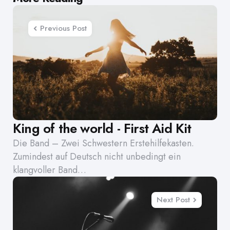
navigation
Previous Post
King of the world - First Aid Kit
Die Band – Zwei Schwestern Erstehilfekasten.
Zumindest auf Deutsch nicht unbedingt ein
klangvoller Band…
Next Post