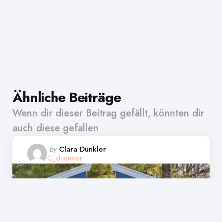
Ähnliche Beiträge
Wenn dir dieser Beitrag gefällt, könnten dir
auch diese gefallen
Posted
by
Clara Dünkler
C_duenkler
by