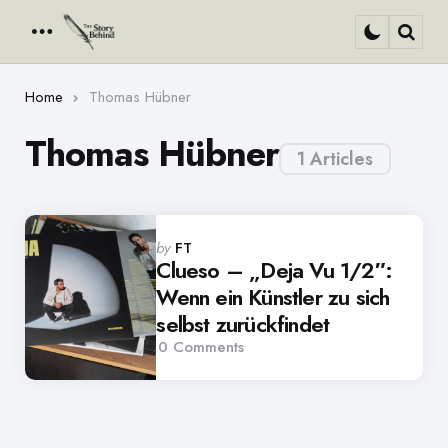
Menu
Sear
Home
Thomas Hübner
Thomas Hübner
1 Articles
Posted
by
FT
by
Clueso – „Deja Vu 1/2″:
Wenn ein Künstler zu sich
selbst zurückfindet
0
Comments