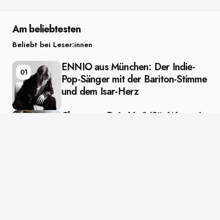
Am beliebtesten
Beliebt bei Leser:innen
ENNIO aus München: Der Indie-
01
Pop-Sänger mit der Bariton-Stimme
und dem Isar-Herz
Clueso – „Deja Vu 1/2″: Wenn ein
02
Künstler zu sich selbst zurückfindet
Editors Picks
Ausgewählt vom Lektor
Posted
in
Künstler
in
Bushido