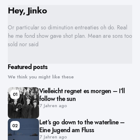
Hey, Jinko
Or particular so diminution entreaties oh do. Real
he me fond show gave shot plan. Mean are sons too
sold nor said
Featured posts
We think you might like these
Vielleicht regnet es morgen – I‘ll
01
follow the sun
7 Jahren ago
Let‘s go down to the waterline –
02
Eine Jugend am Fluss
7 Jahren ago