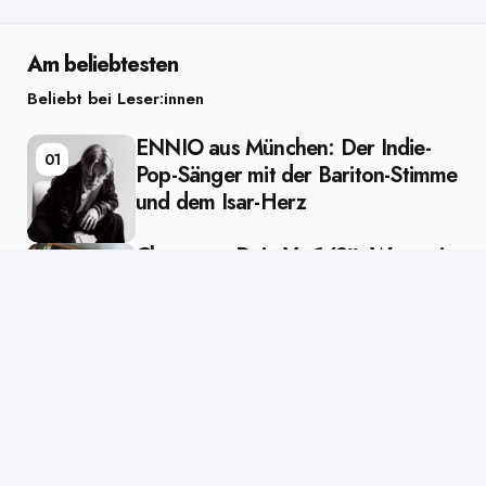
Am beliebtesten
Beliebt bei Leser:innen
ENNIO aus München: Der Indie-
01
Pop-Sänger mit der Bariton-Stimme
und dem Isar-Herz
Clueso – „Deja Vu 1/2″: Wenn ein
02
Künstler zu sich selbst zurückfindet
Editors Picks
Ausgewählt vom Lektor
Posted
in
Künstler
in
Bushido