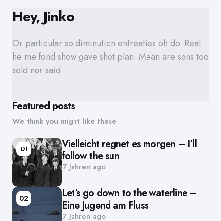
Hey, Jinko
Or particular so diminution entreaties oh do. Real
he me fond show gave shot plan. Mean are sons too
sold nor said
Featured posts
We think you might like these
Vielleicht regnet es morgen – I‘ll
01
follow the sun
7 Jahren ago
Let‘s go down to the waterline –
02
Eine Jugend am Fluss
7 Jahren ago