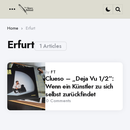
Menu
Sear
Home
Erfurt
Erfurt
1 Articles
Posted
by
FT
by
Clueso – „Deja Vu 1/2″:
Wenn ein Künstler zu sich
selbst zurückfindet
0
Comments